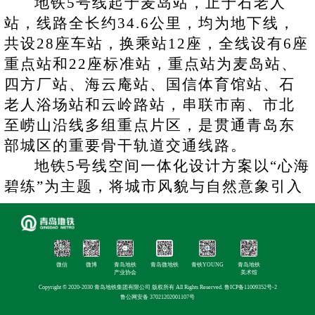
地铁5号线起于麦岛站，止于石老人
站，线路全长约34.6公里，均为地下线，
共设28座车站，换乘站12座，全线设有6座
重点站和22座标准站，重点站为麦岛站、
四方厂站、海云庵站、国信体育馆站、石
老人浴场站和云岭路站，串联市南、市北
至崂山沿线多组重点片区，是贯通青岛东
部城区的重要骨干轨道交通线路。
地铁5号线空间一体化设计方案以“心海
碧练”为主题，将城市风貌与自然意象引入
地下空间。设计中采用简明有力的线条与
明快的色彩对比，突出清水建筑空间的纯
粹质感与结构之美；同时提炼海、云、
风、浪等自然元素，以及沿线古建筑的结
微信
微博
青岛地铁
青岛微地铁
青铁YOUNG
青岛地铁
产业协会
美术馆
构与色彩特征，将其转化为可视化、抽象
Copyright © 2020-2030 青岛地铁集团有限公司 版权所有 All Rights Reserved.
鲁ICP备11009352号-2
鲁公网安备 37021202001107号
化的空间表达，进一步衬托清水建筑结构