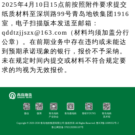
202
5
年
4
月
10
日
15
点前按照附件要求提交
纸质材料至深圳路
99号青岛地铁集团19
16
室，电子扫描版本发送至邮箱：
qddt
zjjszx
@
163.com（材料均须加盖分行
公章）。
在
前期业务
中
存在违约
或未能达
到预期承诺
现象的
银行
，报价不予采纳。
未在规定时间内提交或材料不符合规定要
求的均视为无效报价。
青岛地铁集团有限公
司
微信
微博
青岛地铁
青岛微地铁
青铁YOUNG
青岛地铁
20
25
年
4
月
8
日
产业协会
美术馆
（联系人：杨帆
联系电话：
Copyright © 2020-2030 青岛地铁集团有限公司 版权所有 All Rights Reserved.
鲁ICP备11009352号-2
58625798）
鲁公网安备 37021202001107号