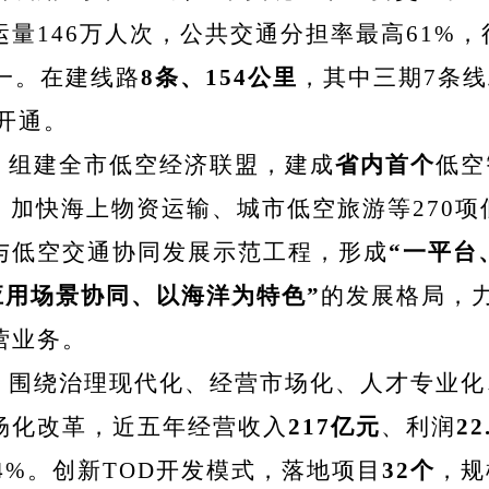
量146万人次，公共交通分担率最高61%，
一。在建线路
8条、154公里
，其中三期7条线
部开通。
。
组建全市低空经济联盟，建成
省内首个
低空
，加快海上物资运输、城市低空旅游等270
与低空交通协同发展示范工程，形成
“一平台
应用场景协同、以海洋为特色”
的发展格局，力
营业务。
。
围
绕治理现代化、经营市场化、人才专业化
场化改革，近五年
经营收入
217亿元
、利润
2
4%。
创新TOD开发模式，落地项目
32个
，规