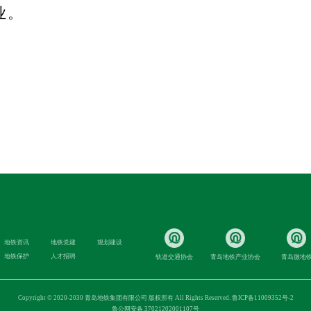
业。
地铁资讯
地铁党建
规划建设
地铁保护
人才招聘
轨道交通协会
青岛地铁产业协会
青岛微地
Copyright © 2020-2030 青岛地铁集团有限公司 版权所有 All Rights Reserved.
鲁ICP备11009352号-2
鲁公网安备 37021202001107号