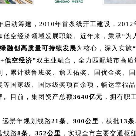
7年启动筹建，2010年首条线开工建设，201
和低空经济领域发展职能。近年来，秉承“为
绿融创高质量可持续发展
为核心，深入实施
+低空经济”
双主业融合，全力匹配城市高质
列，累计获鲁班奖、詹天佑奖、国优金奖、国
奖等国家级、国际级奖项百余项，畅达幸福品
牌。目前，集团资产总额
3640亿元
，拥有职工
。
远景年规划线路
21条、900公里
，获批
13条
营线路
8条、352公里
，实现全市主要交通枢