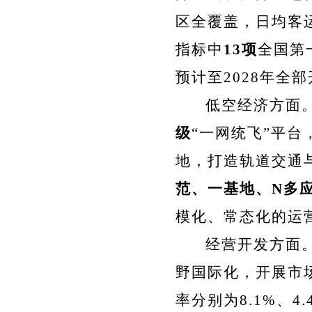
区全覆盖，日均客运
指标中
13项
全国第
预计至2028年全
低空经济方面
级
“一网统飞”平台
地，打造
轨道交通
范、一基地、N多
模化、常态化的运
经营开发方面
野国际化，开展市
率分别为8.1%、4.