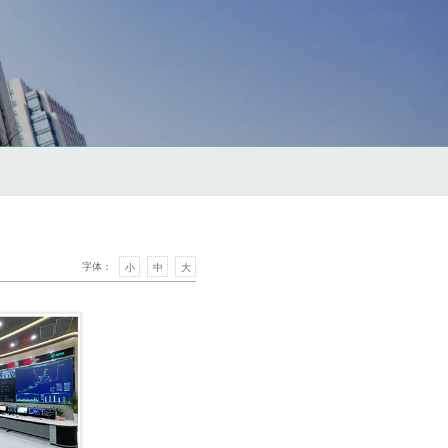
字体：
小
中
大