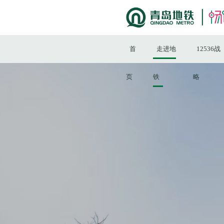
首
走进地
12536战
页
铁
略