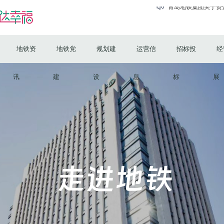
关于征询江苏
青岛地铁集团关于资
青岛市地铁八号线有限公司
地铁资
地铁党
规划建
运营信
招标投
经
青岛市地铁一号线有限公司
青岛市地铁四号线有限公司
青岛地铁集团关于资
讯
建
设
息
标
展
青岛地铁集团关
青岛地铁集团关于资