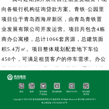
向各银行机构征询贷款方案。青铁·公园里
项目位于青岛西海岸新区，由青岛青铁置
业发展有限公司开发运营。项目共包含4栋
商办公寓楼，总计1066套房源，总建筑面
积5.4万㎡。项目整体规划配套地下车位
450个，可满足租赁客户的停车需求。办公
楼总投资约5.3亿元，贷款拟用于置换建设
物业形成的款项。融资方案包括但不限于
授信额度、增信措施、融资期限、融资利
微信
微博
青岛地铁
青岛微地铁
青铁YOUNG
青岛地铁
产业协会
美术馆
率（以LPR为基准报价）等。
Copyright © 2020-2030 青岛地铁集团有限公司 版权所有 All Rights Reserved.
鲁ICP备11009352号-2
鲁公网安备 37021202001107号