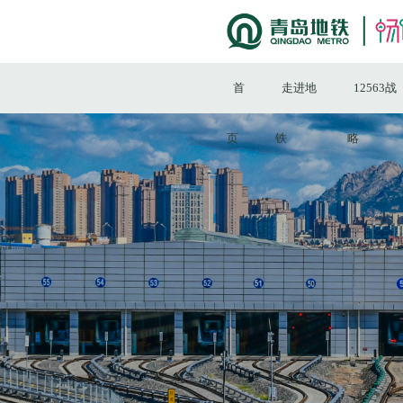
首
走进地
12563战
页
铁
略