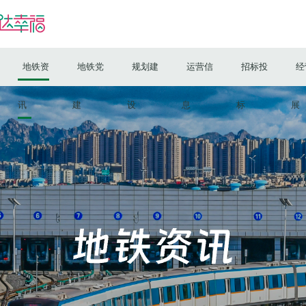
青岛地铁集团关于资
关于征询江苏
青岛地铁集团关于资
地铁资
地铁党
规划建
运营信
招标投
经
青岛市地铁八号线有限公司
青岛市地铁一号线有限公司
青岛市地铁四号线有限公司
讯
建
设
息
标
展
青岛地铁集团关于资
青岛地铁集团关