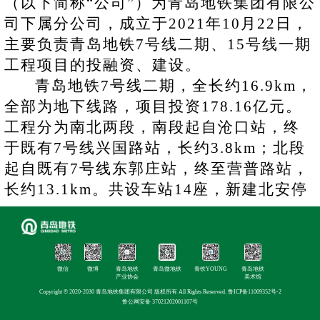
（以下简称
“公司”）为青岛地铁集团有限公
司下属分公司，
成立于
2021年10月22日，
主要负责青岛地铁
7号线二期、15号线一期
工程项目的投融资、建设
。
青岛地铁
7号线二期，全长约16.9km，
全部为地下线路，项目投资178.16亿元。
工程分为南北两段，南段起自沧口站，终
于既有7号线兴国路站，长约3.8km；北段
起自既有7号线东郭庄站，终至营普路站，
长约13.1km。共设车站14座，新建北安停
车场一处，同步扩建东郭庄车辆段二期工
程。
青岛地铁
15号线一期，全长约
31.5km，全部为地下线路，项目投资约
微信
微博
青岛地铁
青岛微地铁
青铁YOUNG
青岛地铁
产业协会
美术馆
245.96亿元。线路起自下王埠站，终至四
Copyright © 2020-2030 青岛地铁集团有限公司 版权所有 All Rights Reserved.
鲁ICP备11009352号-2
鲁公网安备 37021202001107号
方厂站，共设车站17座，全部为地下站，