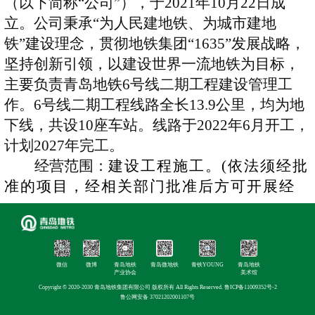
（以下简称
“公司”），于2021年10月22日成
立。公司秉承“为人民建地铁、为城市建地
铁”建设理念，贯彻地铁集团“1635”发展战略，
坚持创新引领，以建设世界一流地铁为目标，
主要负责青岛地铁6号线二期工程建设管理工
作。6号线二期工程线路全长13.9公里，均为地
下线，共设10座车站。线路于2022年6月开工，
计划2027年完工。
经营范围：
建设工程施工。
(依法须经批
准的项目，经相关部门批准后方可开展经
营活动，具体经营
项目
以相关部门批准文
件或许可证件为准
)
一
般项目
:工程管理服
务
；
科技中介服务
；
招投标代理服务
。
（
除依法须经批准的项目外，
凭
营业执照
微信
微博
青岛地铁
青岛微地铁
青铁YOUNG
青岛地铁
产业协会
美术馆
依法自主开展经营活动
）
(在总公司经营范
Copyright © 2020-2030 青岛地铁集团有限公司 版权所有 All Rights Reserved.
鲁ICP备11009352号-2
鲁公网安备 37021202001107号
围内从事经营活动)