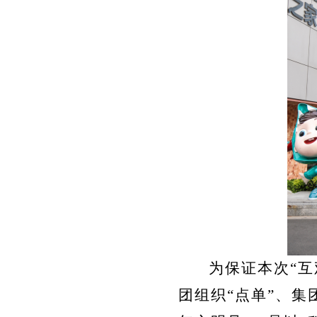
为保证本次
“
团组织“点单”、集