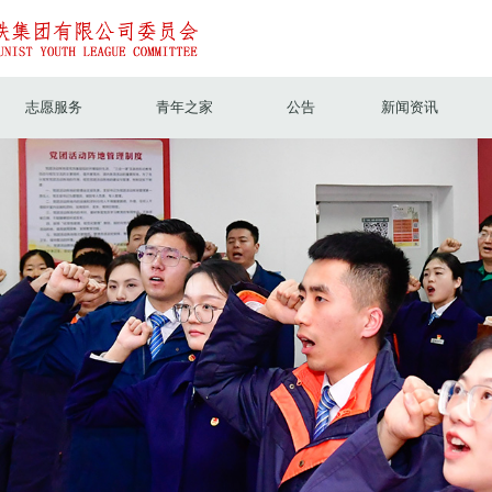
致敬！为五一假期坚
全市市直团组织互
志愿服务
青年之家
公告
新闻资讯