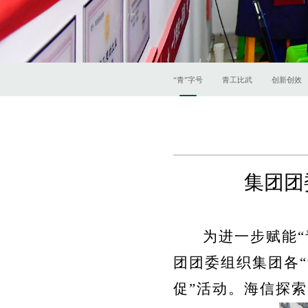
“青”字号
青工比武
创新创效
集团团
为进一步赋能
团团委组织集团各
促”活动。海信探