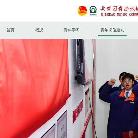
首页
概况
青年学习
青年岗位建功