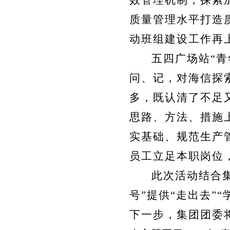
质量管理水平打造
动班组建设工作再
五四广场站
“
问、记
，
对海信探
多，既认清了不足
思路、方法、措施
实基础、规范生产
员工立足本职岗位
此次活动结合
号”
提供
“走出去”“
下一步，集团团委