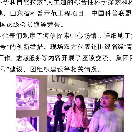
科学和自然探索”为主题的综合性科学探索和
地、山东省科普示范工程项
目、中国科普联盟
”国家级会员馆
等荣誉
。
年代表们观摩了
海信探索中心场馆
，详细地了
明号”的创新举措。
现场双方代表还围绕
省级
“
工作
、志愿服务
等内容开展了座谈交流。集团
明号”建设、团组织建设等相关情况。