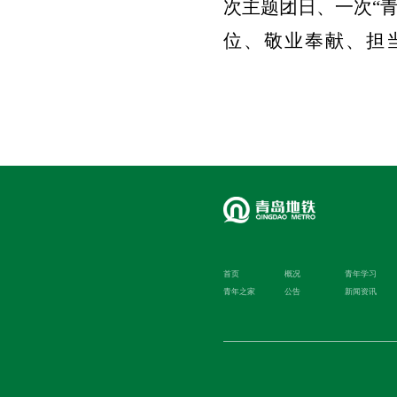
次主题团日、
一次
“
位
、
敬业奉献
、
担
首页
概况
青年学习
青年之家
公告
新闻资讯