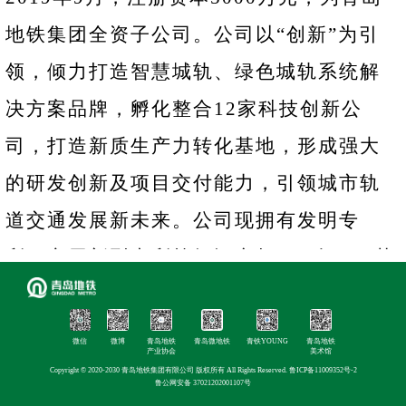
地铁集团全资子公司。公司以“创新”为引
领，倾力打造智慧城轨、绿色城轨系统解
决方案品牌，孵化整合12家科技创新公
司，打造新质生产力转化基地，形成强大
的研发创新及项目交付能力，引领城市轨
道交通发展新未来。公司现拥有发明专
利、实用新型专利等知识产权100余项，荣
获国家专精特新“小巨人”企业、国家高新技
术企业、山东省瞪羚企业等称号；通过
微信
微博
青岛地铁
青岛微地铁
青铁YOUNG
青岛地铁
产业协会
美术馆
ISO9001、IRIS、CMMI3、ITSS等体系认
Copyright © 2020-2030 青岛地铁集团有限公司 版权所有 All Rights Reserved.
鲁ICP备11009352号-2
鲁公网安备 37021202001107号