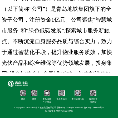
（
以下
简称
“
公司
”）是青岛地铁集团旗下的全
资子公司，注册资金1亿元
。
公司聚焦
“智慧城
市服务”和“绿色低碳发展”,探索城市服务新触
点。不断沉淀自身服务品质与综合实力，致力
于通过智慧化手段，提升物业服务质效，加快
光伏产品和综合维保等优势领域发展，投身集
团“绿色地铁全生命周期”战略，倾力打造集智
慧物业、智慧维保、智慧能源运维于一体的综
合服务平台，推动青铁智管高质量发展，助力
微信
微博
青岛地铁
青岛微地铁
青铁YOUNG
青岛地铁
产业协会
美术馆
青岛地铁集团双一流目标的实现。
公司通过
ISO
Copyright © 2020-2030 青岛地铁集团有限公司 版权所有 All Rights Reserved.
鲁ICP备11009352号-2
鲁公网安备 37021202001107号
质量、环境、职业健康安全三体系认证和能源